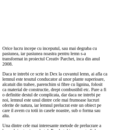
Orice lucru incepe cu inceputul, sau mai degraba cu
pasiunea, iar pasiunea noastra pentru lemn s-a
transformat in proiectul Creativ Parchet, inca din anul
2008.
Daca te intrebi ce scrie in Dex la cuvantul lemn, ai afla ca
lemnul este tesutul conducator al unor plante superioare,
alcatuit din trahee, parenchim si fibre cu lignina, folosit
ca material de constructie, drept combustibil etc. Pare a fi
o definitie destul de complicata, dar daca ne intrebi pe
noi, lemnul este unul dintre cele mai frumoase lucruri
oferite de natura, iar lemnul prelucrat este un obiect pe
care il avem cu totii in casele noastre, sub o forma sau
alta.
Una dintre cele mai interesante metode de prelucrare a