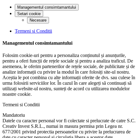
Managementul consimtamantului
Setari cookie
Necesare
Termeni si Conditii
Managementul consimtamantului
Folosim cookie-uri pentru a personaliza conținutul și anunțurile,
pentru a oferi funcții de rețele sociale și pentru a analiza traficul. De
asemenea, le oferim partenerilor de rețele sociale, de publicitate și de
analize informații cu privire la modul în care folosiți site-ul nostru.
Aceștia le pot combina cu alte informații oferite de dvs. sau culese în
urma folosirii serviciilor lor. În cazul în care alegeți să continuați să
utilizați website-ul nostru, sunteți de acord cu utilizarea modulelor
noastre cookie.
Termeni si Conditii
Mandatoriu
Datele cu caracter personal vor fi colectate si prelucrate de catre S.C.
Creativ Invest S.R.L., numai in masura permisa prin Legea nr.
677/2001 privind protectia persoanelor cu privire la prelucrarea de
date cu caracter personal si circulatia libera a acestor date.